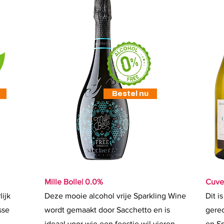
Bestel nu
Mille Bolle| 0.0%
Cuvee
lijk
Deze mooie alcohol vrije Sparkling Wine
Dit i
sse
wordt gemaakt door Sacchetto en is
gerec
ideaal voor wie een feestje wil vieren
en Sp