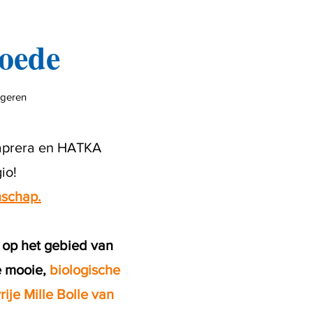
moede
ngeren
Caprera en HATKA
io!
nschap.
 op het gebied van
e mooie,
biologische
ije Mille Bolle van