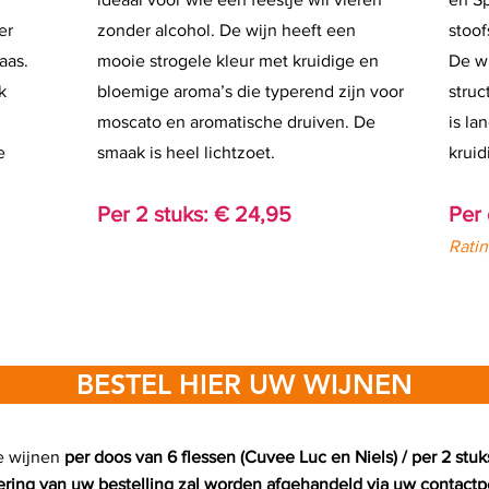
er
zonder alcohol. De wijn heeft een
stoof
aas.
mooie strogele kleur met kruidige en
De wi
k
bloemige aroma’s die typerend zijn voor
struc
moscato en aromatische druiven. De
is la
e
smaak is heel lichtzoet.
kruid
Per 2 stuks: € 24,95
Per
Rati
BESTEL HIER UW WIJNEN
e wijnen
per doos van 6 flessen (Cuvee Luc en Niels) / per 2 stuks
ering van uw bestelling zal worden afgehandeld via uw contactp