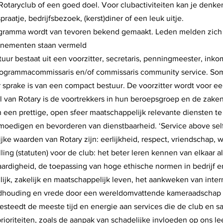
Rotaryclub of een goed doel. Voor clubactiviteiten kan je denke
raatje, bedrijfsbezoek, (kerst)diner of een leuk uitje.
gramma wordt van tevoren bekend gemaakt. Leden melden zich aa
nementen staan vermeld
uur bestaat uit een voorzitter, secretaris, penningmeester, inko
ogrammacommissaris en/of commissaris community service. Som
r sprake is van een compact bestuur. De voorzitter wordt voor ee
l van Rotary is de voortrekkers in hun beroepsgroep en de za
n een prettige, open sfeer maatschappelijk relevante diensten te
moedigen en bevorderen van dienstbaarheid. ‘Service above self’
jke waarden van Rotary zijn: eerlijkheid, respect, vriendschap, 
ling (statuten) voor de club: het beter leren kennen van elkaar 
aardigheid, de toepassing van hoge ethische normen in bedrijf en
lijk, zakelijk en maatschappelijk leven, het aankweken van inte
dhouding en vrede door een wereldomvattende kameraadschap
steedt de meeste tijd en energie aan services die de club en 
rioriteiten, zoals de aanpak van schadelijke invloeden op ons le