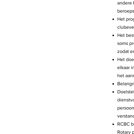
andere 
beroepsp
Het pro
clubeve
Het best
soms pr
zodat e
Het doe
elkaar i
het aan
Belangri
Doelstel
dienstv
persoon
verstan
RCBC be
Rotary p