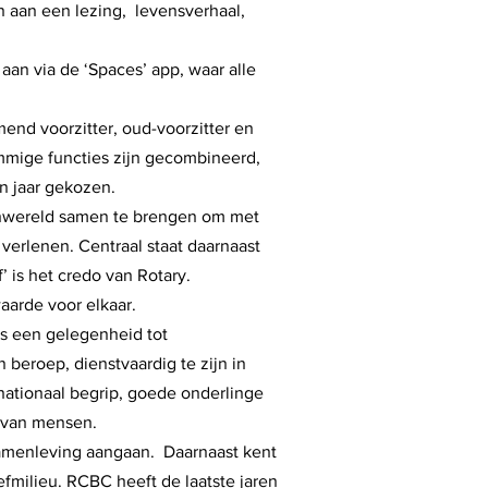
n aan een lezing, levensverhaal,
n via de ‘Spaces’ app, waar alle
mend voorzitter, oud-voorzitter en
mige functies zijn gecombineerd,
n jaar gekozen.
kenwereld samen te brengen om met
 verlenen. Centraal staat daarnaast
 is het credo van Rotary.
waarde voor elkaar.
als een gelegenheid tot
 beroep, dienstvaardig te zijn in
rnationaal begrip, goede onderlinge
 van mensen.
samenleving aangaan. Daarnaast kent
efmilieu. RCBC heeft de laatste jaren