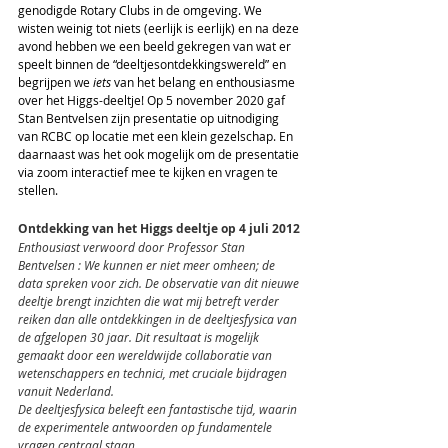
genodigde Rotary Clubs in de omgeving. We 
wisten weinig tot niets (eerlijk is eerlijk) en na deze 
avond hebben we een beeld gekregen van wat er 
speelt binnen de “deeltjesontdekkingswereld” en 
begrijpen we 
iets
 van het belang en enthousiasme 
over het Higgs-deeltje! Op 5 november 2020 gaf 
Stan Bentvelsen zijn presentatie op uitnodiging 
van RCBC op locatie met een klein gezelschap. En 
daarnaast was het ook mogelijk om de presentatie 
via zoom interactief mee te kijken en vragen te 
stellen. 
Ontdekking van het Higgs deeltje op 4 juli 2012
Enthousiast verwoord door Professor Stan 
Bentvelsen : We kunnen er niet meer omheen; de 
data spreken voor zich. De observatie van dit nieuwe 
deeltje brengt inzichten die wat mij betreft verder 
reiken dan alle ontdekkingen in de deeltjesfysica van 
de afgelopen 30 jaar. Dit resultaat is mogelijk 
gemaakt door een wereldwijde collaboratie van 
wetenschappers en technici, met cruciale bijdragen 
vanuit Nederland.
De deeltjesfysica beleeft een fantastische tijd, waarin 
de experimentele antwoorden op fundamentele 
vragen centraal staan.