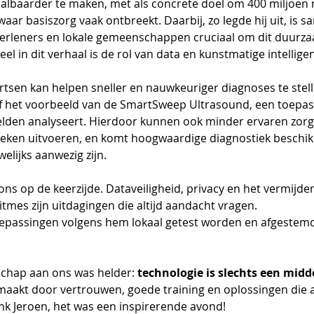
aalbaarder te maken, met als concrete doel om 400 miljoen
aar basiszorg vaak ontbreekt. Daarbij, zo legde hij uit, is 
erleners en lokale gemeenschappen cruciaal om dit duurzaa
el in dit verhaal is de rol van data en kunstmatige intelligen
artsen kan helpen sneller en nauwkeuriger diagnoses te stel
gaf het voorbeeld van de SmartSweep Ultrasound, een toepass
lden analyseert. Hierdoor kunnen ook minder ervaren zorg
ken uitvoeren, en komt hoogwaardige diagnostiek beschikba
elijks aanwezig zijn.
j ons op de keerzijde. Dataveiligheid, privacy en het vermijde
tmes zijn uitdagingen die altijd aandacht vragen. 
passingen volgens hem lokaal getest worden en afgestemd 
schap aan ons was helder: 
technologie is slechts een midd
maakt door vertrouwen, goede training en oplossingen die aa
ank Jeroen, het was een inspirerende avond!