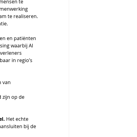
 mensen te 
samenwerking 
m te realiseren.
tie. 
len en patiënten 
ing waarbij AI 
verleners 
ar in regio’s 
n van 
zijn op de 
el.
 Het echte 
nsluiten bij de 