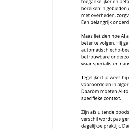
toegankelijker en bet
bereiken in gebieden w
met overheden, zorgv
Een belangrijk onderde
Maas liet zien hoe AI 
beter te volgen. Hij 
automatisch echo-bee
betrouwbare onderzoe
waar specialisten nauw
Tegelijkertijd wees hi
vooroordelen in algori
Daarom moeten AI-toe
specifieke context. 
Zijn afsluitende bood
verschil wordt pas ge
dagelijkse praktijk. D