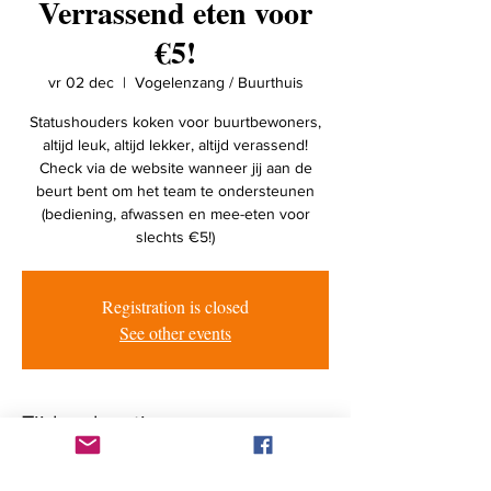
Verrassend eten voor
€5!
vr 02 dec
  |  
Vogelenzang / Buurthuis
Statushouders koken voor buurtbewoners,
altijd leuk, altijd lekker, altijd verassend!
Check via de website wanneer jij aan de
beurt bent om het team te ondersteunen
(bediening, afwassen en mee-eten voor
slechts €5!)
Registration is closed
See other events
Tijd en locatie
02 dec 2022, 17:30 – 21:00
Vogelenzang / Buurthuis, Henk Lensenlaan