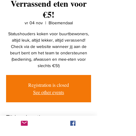
Verrassend eten voor
€5!
vr 04 nov
  |  
Bloemendaal
Statushouders koken voor buurtbewoners,
altijd leuk, altijd lekker, altijd verassend!
Check via de website wanneer jij aan de
beurt bent om het team te ondersteunen
(bediening, afwassen en mee-eten voor
slechts €5!)
Registration is closed
See other events
Tijd en locatie
04 nov 2022, 17:30 – 21:00
Bloemendaal, Bloemendaalseweg 125, 2061