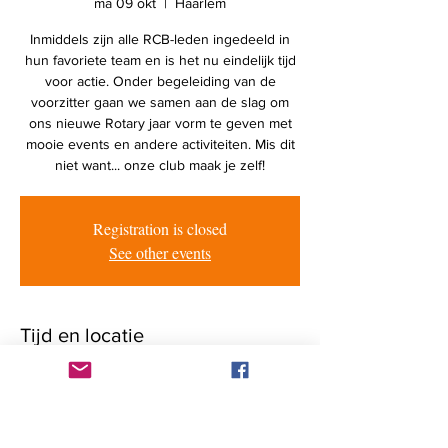
ma 09 okt
  |  
Haarlem
Inmiddels zijn alle RCB-leden ingedeeld in
hun favoriete team en is het nu eindelijk tijd
voor actie. Onder begeleiding van de
voorzitter gaan we samen aan de slag om
ons nieuwe Rotary jaar vorm te geven met
mooie events en andere activiteiten. Mis dit
niet want... onze club maak je zelf!
Registration is closed
See other events
Tijd en locatie
09 okt 2023, 20:00 – 22:00
Haarlem, Ramplaan 125, 2015 GV Haarlem,
Netherlands