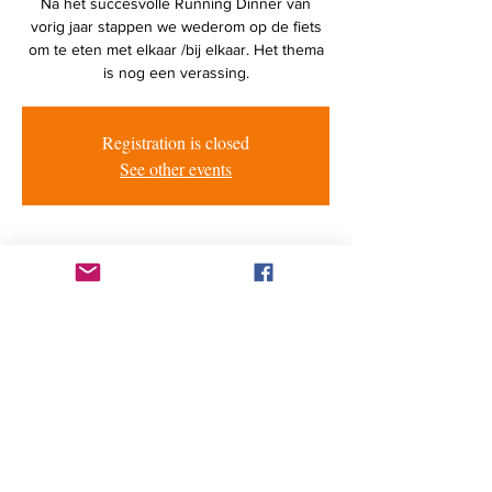
Na het succesvolle Running Dinner van
vorig jaar stappen we wederom op de fiets
om te eten met elkaar /bij elkaar. Het thema
is nog een verassing.
Registration is closed
See other events
Tijd en locatie
05 nov 2022, 18:00 – 23:00
Location is TBD
Genodigden
+11 andere gasten