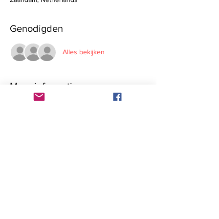
Genodigden
Alles bekijken
Meer informatie
Het Rotary Najaarsfestival is voor alle leden 
van District 1580, voor Rotaracters en 
geïnteresseerden, ook familie, vrienden, en 
potentiele leden zijn van harte welkom. Het 
is geheel gratis maar meld je wel even aan 
via deze link: 
Yep, ik ben er bij!
Het Rotary Najaarsfestival D1580 is ook dit 
jaar weer in het St. Michaëls College in 
Zaandam en staat in het teken van IMAGINE 
Rotary. Het belooft een inspirerende middag 
te worden. Na de ontvangst met een 
broodje en de plenaire opening volgt de 