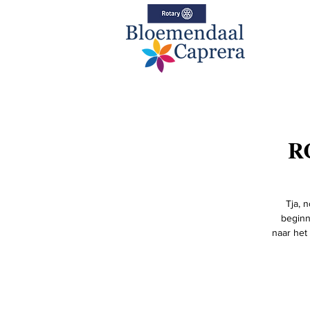
RC
Tja, 
beginn
naar het