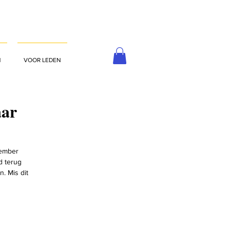
N
VOOR LEDEN
aar
tember
d terug
. Mis dit