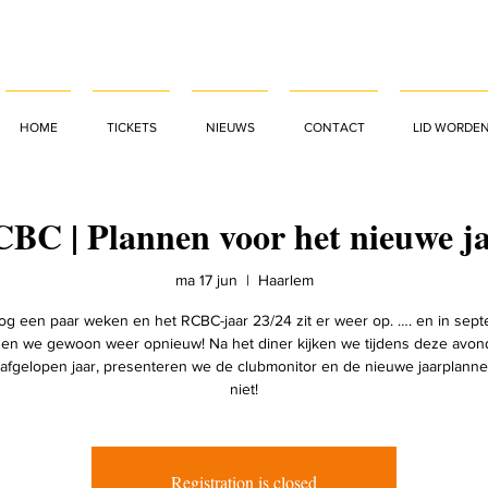
HOME
TICKETS
NIEUWS
CONTACT
LID WORDE
BC | Plannen voor het nieuwe j
ma 17 jun
  |  
Haarlem
nog een paar weken en het RCBC-jaar 23/24 zit er weer op. …. en in sep
en we gewoon weer opnieuw! Na het diner kijken we tijdens deze avon
 afgelopen jaar, presenteren we de clubmonitor en de nieuwe jaarplannen
niet!
Registration is closed