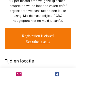
1 x per maand eten we gezellig samen,
bespreken we de lopende zaken en/of
organiseren we aansluitend een leuke
lezing. Mis dit maandelijkse RCBC-
hoogtepunt niet en meld je aan/af.
Registration is closed
See other events
Tijd en locatie
15 apr 2024, 19:00 – 22:00
Haarlem, Ramplaan 125, 2015 GV Haarlem,
Netherlands
Genodigden
+12 andere gasten