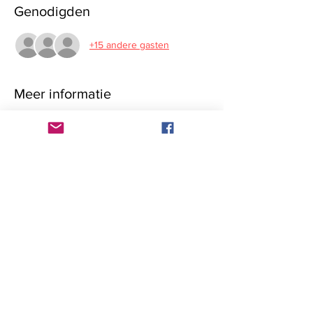
Genodigden
+15 andere gasten
Meer informatie
Jeroen Maas, gevestigd in Amsterdam, NH, 
NL, is momenteel Director Access to Care 
Technology and Partnerships bij Philips. Hij 
brengt ervaring mee uit eerdere functies bij 
de Amsterdam Economic Board, het Athena 
Institute for Research on Innovation and 
Communication in Health and Life en Atos 
Consulting. In 2013 behaalde hij een PhD in 
Entrepreneurship/Entrepreneurial Studies 
aan de Vrije Universiteit Amsterdam. Hij 
beschikt over een sterk vaardighedenprofiel 
met onder andere Science, Strategy, 
Management Development, Qualitative 
Research, Information Management en meer.