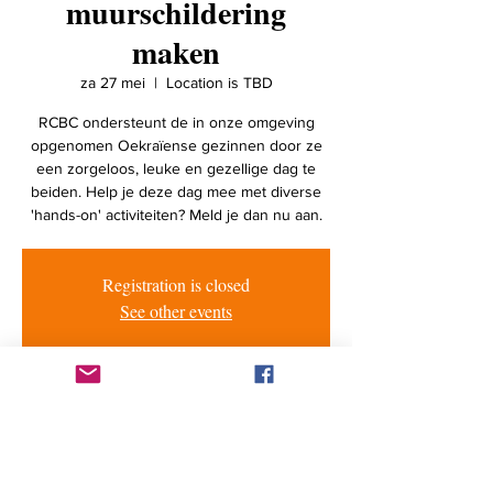
muurschildering
maken
za 27 mei
  |  
Location is TBD
RCBC ondersteunt de in onze omgeving
opgenomen Oekraïense gezinnen door ze
een zorgeloos, leuke en gezellige dag te
beiden. Help je deze dag mee met diverse
'hands-on' activiteiten? Meld je dan nu aan.
Registration is closed
See other events
Tijd en locatie
27 mei 2023, 10:00 – 15:00
Location is TBD