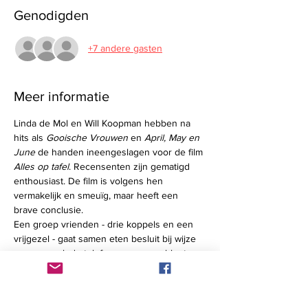
Genodigden
+7 andere gasten
Meer informatie
Linda de Mol en Will Koopman hebben na 
hits als 
Gooische Vrouwen 
en 
April, May en 
June
 de handen ineengeslagen voor de film 
Alles op tafel
. Recensenten zijn gematigd 
enthousiast. De film is volgens hen 
vermakelijk en smeuïg, maar heeft een 
brave conclusie.
Een groep vrienden - drie koppels en een 
vrijgezel - gaat samen eten besluit bij wijze 
van vermaak de telefoons open en bloot op 
tafel te leggen. De vrienden moeten ieder 
appje voorlezen, elke foto delen met de 
tafelgenoten, opnemen als iemand belt en 