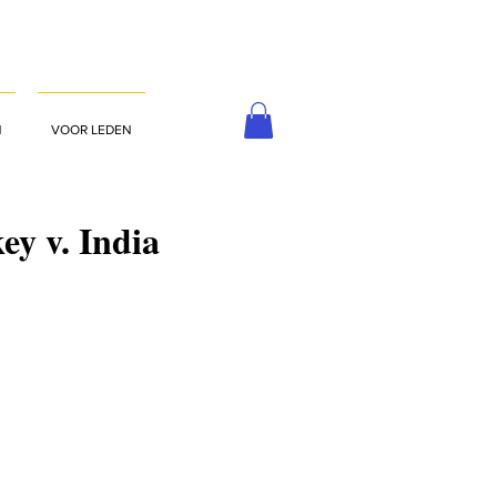
N
VOOR LEDEN
ey v. India