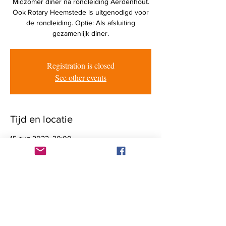
Midzomer diner na rondleiding Aerdenhout.
Ook Rotary Heemstede is uitgenodigd voor
de rondleiding. Optie: Als afsluiting
gezamenlijk diner.
Registration is closed
See other events
Tijd en locatie
15 aug 2022, 20:00
't Wapen van Kennemerland, Ramplaan 125,
2015 GV Haarlem, Nederland
Genodigden
+9 andere gasten