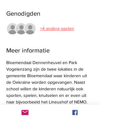
Genodigden
+4 andere gasten
Meer informatie
Bloemendaal Dennenheuvel en Park 
Vogelenzang zijn de twee lokaties in de 
gemeente Bloemendaal waar kinderen uit 
de Oekraïne worden opgevangen. Naast 
school willen de kinderen natuurlijk ook 
sporten, spelen, knutselen en er even uit 
naar bijvoorbeeld het Lineushof of NEMO. 
Met uw bijdrage maken wij dat mogelijk. 
Daarnaastzullen de leden van RCBC de 
betreffende activiteiten actief begeleiden en 
ondersteunen. 
Voor het meedoen aan de 18 holes sponsor 