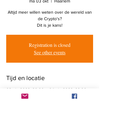
ma 03 okt
  |  
Haarlem
Altijd meer willen weten over de wereld van
de Crypto's?
Dit is je kans!
Registration is closed
See other events
Tijd en locatie
03 okt 2022, 20:00 – 04 okt 2022, 22:00
Haarlem, Ramplaan 125, 2015 GV Haarlem,
Netherlands
Genodigden
+15 andere gasten